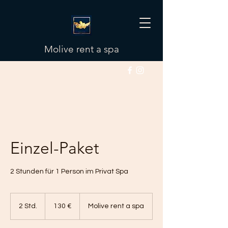
Molive rent a spa
Einzel-Paket
2 Stunden für 1 Person im Privat Spa
130
Euro
2 Std.
2
130 €
Molive rent a spa
S
t