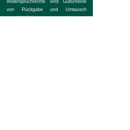
Widerspruchrechts sind Gutscheine
von Rückgabe und Umtausch
grundsätzlich ausgeschlossen.
Eingereichte Gutscheine werden nicht
in bar ausbezahlt.
In Ausnahmefällen ist „Molive rent a
Spa GbR“ bereit eine Stornierung
vorzunehmen. Dies ist aber nur
möglich wenn der ursprüngliche
Käufer eindeutig zu identifizieren und
zuzuordnen ist. Es handelt sich hierbei
um eine Einzelfallentscheidung auf
Grund von Kulanz ohne die
Anerkennung einer Rechtspflicht.
Einen Rechtsanspruch des Gastes auf
Umtausch oder Stornierung wird