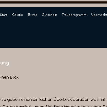
Start
Galerie
Extras
Gutschein
Treueprogramm
Übernacht
rung
inen Blick
ise geben einen einfachen Überblick darüber, was mit 
Daten passiert, wenn Sie diese Website besuchen. 