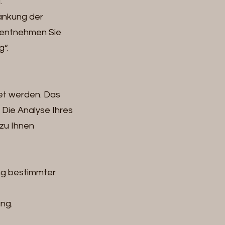
.
änkung der
u entnehmen Sie
“.
tet werden. Das
Die Analyse Ihres
 zu Ihnen
ng bestimmter
ng.