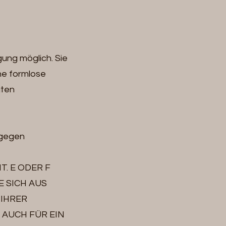
gung möglich. Sie
ine formlose
gten
 gegen
T. E ODER F
E SICH AUS
 IHRER
 AUCH FÜR EIN