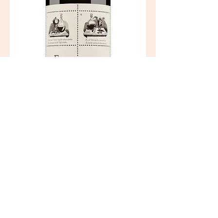
Fabelhaft Douro Tinto 13,5% 0,75l
Fans des Fabelhaft haben den
Überblick verloren, wie oft dieser Wein
bei Kritikern und Fachzeitschriften auf
Platz 1 des Jahres gewählt wurde.
Allein bei der Weinwirtschaft waren es
drei Mal. Egal wie regelmäßig diese
Cuvée mit den höchsten Weihen